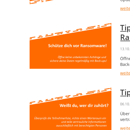
weit
Ti
Ra
13.10
Öffn
Back
weit
Ti
06.10
Über
vert
weit