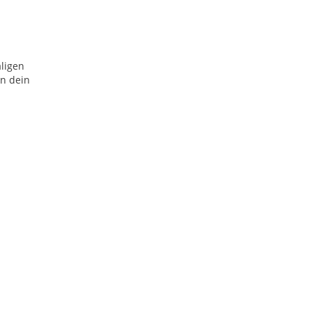
aligen
an dein