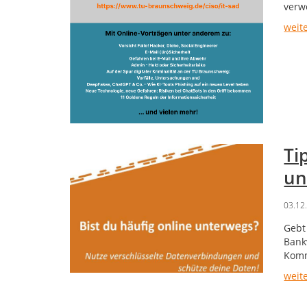
verw
weit
Ti
un
03.12
Gebt
Bank
Komm
weit