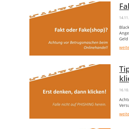
Fa
14.11
Blac
Ange
Geld
weit
Ti
kl
16.10
Acht
Vers
weit