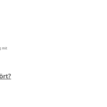
g mit
ört?