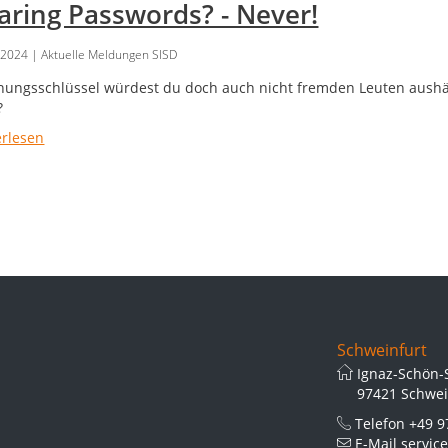
aring Passwords? - Never!
.2024
| Aktuelle Meldungen SISD
ungsschlüssel würdest du doch auch nicht fremden Leuten aush
?
erlesen
Schweinfurt
Ignaz-Schön-
97421 Schwei
Telefon
+49 9
E-Mail
serviceze