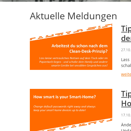
Aktuelle Meldungen
Ti
de
27.10
Lass
scha
weit
Ti
Ho
17.10
Ände
Upda