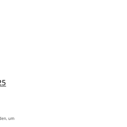
25
nden, um