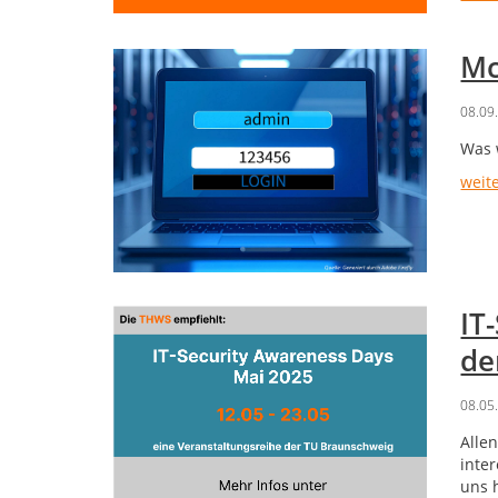
Mc
08.09
Was 
weit
IT
de
08.05
Alle
inte
uns 