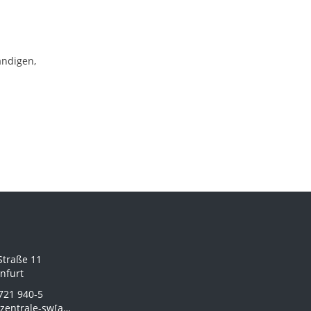
ändigen,
Straße 11
nfurt
721 940-5
ntrale-sw[at]thws.de