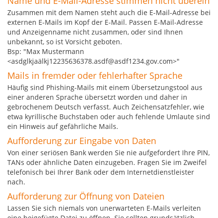
Name und E-Mail-Adresse stimmen nicht überein
Zusammen mit dem Namen steht auch die E-Mail-Adresse bei
externen E-Mails im Kopf der E-Mail. Passen E-Mail-Adresse
und Anzeigenname nicht zusammen, oder sind Ihnen
unbekannt, so ist Vorsicht geboten.
Bsp: "Max Mustermann
<asdglkjaälkj12235636378.asdf@asdf1234.gov.com>"
Mails in fremder oder fehlerhafter Sprache
Häufig sind Phishing-Mails mit einem Übersetzungstool aus
einer anderen Sprache übersetzt worden und daher in
gebrochenem Deutsch verfasst. Auch Zeichensatzfehler, wie
etwa kyrillische Buchstaben oder auch fehlende Umlaute sind
ein Hinweis auf gefährliche Mails.
Aufforderung zur Eingabe von Daten
Von einer seriösen Bank werden Sie nie aufgefordert Ihre PIN,
TANs oder ähnliche Daten einzugeben. Fragen Sie im Zweifel
telefonisch bei Ihrer Bank oder dem Internetdienstleister
nach.
Aufforderung zur Öffnung von Dateien
Lassen Sie sich niemals von unerwarteten E-Mails verleiten
eine beigefügte Datei zu öffnen. Sie sollten grundsätzlich