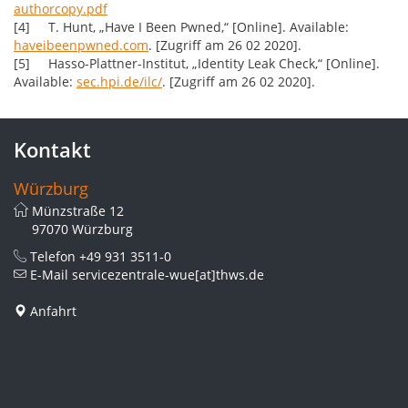
authorcopy.pdf
[4] T. Hunt, „Have I Been Pwned,“ [Online]. Available:
haveibeenpwned.com
. [Zugriff am 26 02 2020].
[5] Hasso-Plattner-Institut, „Identity Leak Check,“ [Online].
Available:
sec.hpi.de/ilc/
. [Zugriff am 26 02 2020].
Kontakt
Würzburg
Münzstraße 12
97070 Würzburg
Telefon
+49 931 3511-0
E-Mail
servicezentrale-wue[at]thws.de
Anfahrt