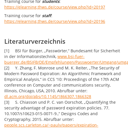
Training course for
students
:
https://elearning.thws.de/course/view.php?id=20197
Training course for
staff
:
https://elearning.thws.de/course/view.php?id=20196
Literaturverzeichnis
[1] BSI für Bürger, „Passwörter,“ Bundesamt für Sicherheit
in der Informationstechnik,
www.bsi-fuer-
buerger.de/BSIFB/DE/Empfehlungen/Passwoerter/Umgang/umga
[2] Y. Zhang, F. Monrose und M. K. Reiter, „The Security of
Modern Password Expiration: An Algorithmic Framework and
Empirical Analysis,“ in CCS '10: Proceedings of the 17th ACM
conference on Computer and communications security,
Illinois, Chicago, USA, 2010. Abrufbar unter:
dl.acm.org/doi/abs/10.1145/1866307.1866328
[3] S. Chiasson und P. C. van Oorschot, „Quantifying the
security advantage of password expiration policies. 77.
10.1007/s10623-015-0071-9.,“ Designs Codes and
Cryptography, 2015. Abrufbar unter:
people.scs.carleton.ca/~paulv/papers/expiration-